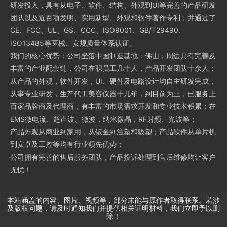
研发投入，具有从电子、软件、结构、外观到UI等完善的产品研发
团队以及近百项发明、实用新型、外观和软件著作专利；并通过了
CE、FCC、UL、GS、CCC、ISO9001、GB/T29490、
ISO13485等医械、安规质量体系认证。
我们的核心优势：公司坐落中国制造基地：佛山；周边具有完善及
丰富的产业配套链，公司在职员工几十人，产品开发团队十余人；
从产品的外观，软件开发，UI、硬件及电路设计均自主研发完成，
从事专业研发，生产代工美容仪器十几年，到目前为止，已服务上
百家品牌商及代理商，有丰富的市场需求开发和专业技术积累：在
EMS微电流、超声波、微波，纳米微晶，RF射频、光波等；
产品外观从商业到家用，从钣金到注塑和吸塑；产品软件从单片机
到安卓及工控等均有行业领先优势；
公司拥有完善的售后服务团队，产品投诉处理到售后维修均让客户
无忧！
本站涵盖的内容、图片、视频等，部分未能与原作者取得联系。若涉
及版权问题，请及时通知我们并提供相关证明材料，我们立即予以删
除！