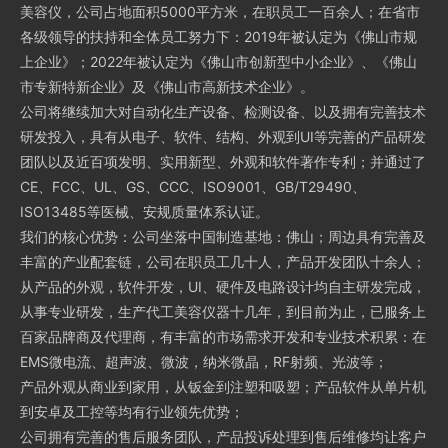
美容仪，公司占地面积5000平方米，在职员工一百余人；在省市
各级领导的扶持和全体员工努力下：2019年被认定为《佛山市规
上企业》；2022年被认定为《佛山市创新型中小企业》、《佛山
市专新特新企业》及《佛山市高新技术企业》。
公司将继续加大对自动化生产设备、检测设备、以及拥有完善技术
研发投入，具有从电子、软件、结构、外观到UI等完善的产品研发
团队以及近百项发明、实用新型、外观和软件著作专利；并通过了
CE、FCC、UL、GS、CCC、ISO9001、GB/T29490、
ISO13485等医械、安规质量体系认证。
我们的核心优势：公司坐落中国制造基地：佛山；周边具有完善及
丰富的产业配套链，公司在职员工几十人，产品开发团队十余人；
从产品的外观，软件开发，UI、硬件及电路设计均自主研发完成，
从事专业研发，生产代工美容仪器十几年，到目前为止，已服务上
百家品牌商及代理商，有丰富的市场需求开发和专业技术积累：在
EMS微电流、超声波、微波，纳米微晶，RF射频、光波等；
产品外观从商业到家用，从钣金到注塑和吸塑；产品软件从单片机
到安卓及工控等均有行业领先优势；
公司拥有完善的售后服务团队，产品投诉处理到售后维修均让客户