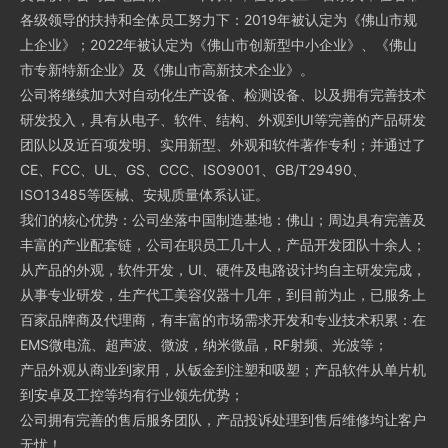
各级领导的扶持和全体员工努力下：2019年被认定为《佛山市规
上企业》；2022年被认定为《佛山市创新型中小企业》、《佛山
市专新特新企业》及《佛山市高新技术企业》。
公司将继续加大对自动化生产设备、检测设备、以及拥有完善技术
研发投入，具有从电子、软件、结构、外观到UI等完善的产品研发
团队以及近百项发明、实用新型、外观和软件著作专利；并通过了
CE、FCC、UL、GS、CCC、ISO9001、GB/T29490、
ISO13485等医械、安规质量体系认证。
我们的核心优势：公司坐落中国制造基地：佛山；周边具有完善及
丰富的产业配套链，公司在职员工几十人，产品开发团队十余人；
从产品的外观，软件开发，UI、硬件及电路设计均自主研发完成，
从事专业研发，生产代工美容仪器十几年，到目前为止，已服务上
百家品牌商及代理商，有丰富的市场需求开发和专业技术积累：在
EMS微电流、超声波、微波，纳米微晶，RF射频、光波等；
产品外观从商业到家用，从钣金到注塑和吸塑；产品软件从单片机
到安卓及工控等均有行业领先优势；
公司拥有完善的售后服务团队，产品投诉处理到售后维修均让客户
无忧！