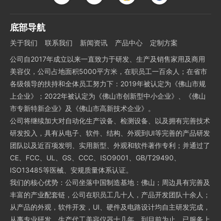
底部导航
关于我们
联系我们
新闻资讯
产品中心
定制方案
公司自2017年成立以来一直致力于研发、生产及销售家用及商用
美容仪，公司占地面积5000平方米，在职员工一百余人；在省市
各级领导的扶持和全体员工努力下：2019年被认定为《佛山市规
上企业》；2022年被认定为《佛山市创新型中小企业》、《佛山
市专新特新企业》及《佛山市高新技术企业》。
公司将继续加大对自动化生产设备、检测设备、以及拥有完善技术
研发投入，具有从电子、软件、结构、外观到UI等完善的产品研发
团队以及近百项发明、实用新型、外观和软件著作专利；并通过了
CE、FCC、UL、GS、CCC、ISO9001、GB/T29490、
ISO13485等医械、安规质量体系认证。
我们的核心优势：公司坐落中国制造基地：佛山；周边具有完善及
丰富的产业配套链，公司在职员工几十人，产品开发团队十余人；
从产品的外观，软件开发，UI、硬件及电路设计均自主研发完成，
从事专业研发，生产代工美容仪器十几年，到目前为止，已服务上