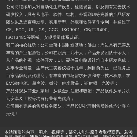
公司将继续加大对自动化生产设备、检测设备、以及拥有完善技术
研发投入，具有从电子、软件、结构、外观到UI等完善的产品研发
团队以及近百项发明、实用新型、外观和软件著作专利；并通过了
CE、FCC、UL、GS、CCC、ISO9001、GB/T29490、
ISO13485等医械、安规质量体系认证。
我们的核心优势：公司坐落中国制造基地：佛山；周边具有完善及
丰富的产业配套链，公司在职员工几十人，产品开发团队十余人；
从产品的外观，软件开发，UI、硬件及电路设计均自主研发完成，
从事专业研发，生产代工美容仪器十几年，到目前为止，已服务上
百家品牌商及代理商，有丰富的市场需求开发和专业技术积累：在
EMS微电流、超声波、微波，纳米微晶，RF射频、光波等；
产品外观从商业到家用，从钣金到注塑和吸塑；产品软件从单片机
到安卓及工控等均有行业领先优势；
公司拥有完善的售后服务团队，产品投诉处理到售后维修均让客户
无忧！
本站涵盖的内容、图片、视频等，部分未能与原作者取得联系。若涉
及版权问题，请及时通知我们并提供相关证明材料，我们立即予以删